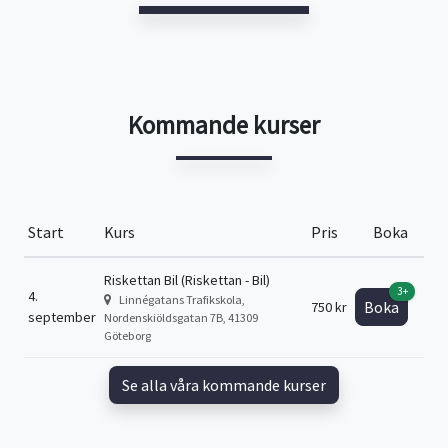
Kommande kurser
Start
Kurs
Pris
Boka
Riskettan Bil (Riskettan - Bil)
3+
4.
Linnégatans Trafikskola,
Boka
750 kr
september
Nordenskiöldsgatan 7B, 41309
Göteborg
Se alla våra kommande kurser