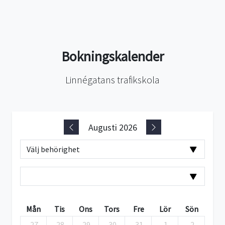
Bokningskalender
Linnégatans trafikskola
Augusti 2026
Mån
Tis
Ons
Tors
Fre
Lör
Sön
27
28
29
30
31
1
2