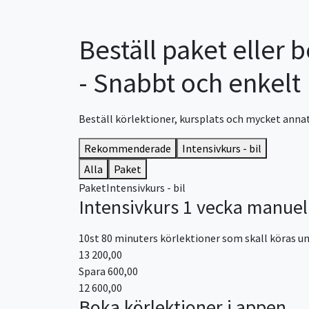
Beställ paket eller 
- Snabbt och enkelt
Beställ körlektioner, kursplats och mycket annat
Rekommenderade
Intensivkurs - bil
Alla
Paket
Paket
Intensivkurs - bil
Intensivkurs 1 vecka manuel
10st 80 minuters körlektioner som skall köras unde
13 200,00
Spara 600,00
12 600,00
Boka körlektioner i appen